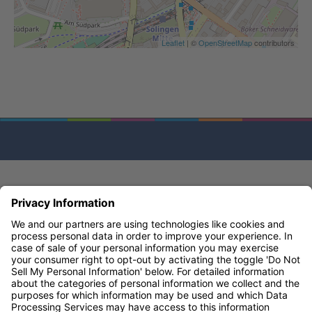
Leaflet
| ©
OpenStreetMap
contributors
© M3 (EU) Ltd 2026 | One Valentine Place, London, SE1 8QH
Privacy policy
Terms & conditions
Modern slavery statement
Accessibility statement